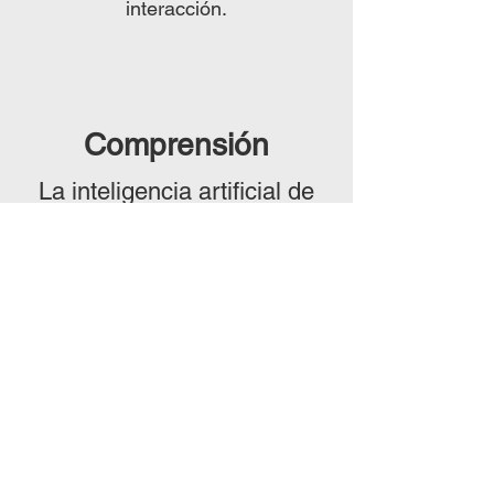
interacción.
Comprensión
La inteligencia artificial de
nuestros chatbots garantiza
una comprensión contextual
excepcional, lo que les
permite ofrecer respuestas
precisas y relevantes en todo
momento.